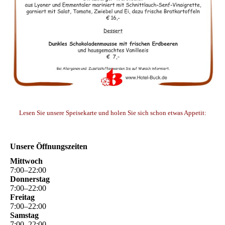
Lesen Sie unsere Speisekarte und holen Sie sich schon etwas Appetit:
Unsere Öffnungszeiten
Mittwoch
7
:
00
–
22
:
00
Donnerstag
7
:
00
–
22
:
00
Freitag
7
:
00
–
22
:
00
Samstag
7
:
00
–
22
:
00